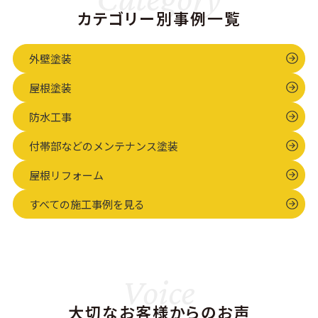
様子をご紹介
めの丁寧な下
既存の意匠を
カテゴリー別事例一覧
します。 O
地処理を組み
そのままに…
様…
合わせた施工
外壁塗装
事例…
屋根塗装
防水工事
付帯部などのメンテナンス塗装
屋根リフォーム
すべての施工事例を見る
Voice
大切なお客様からのお声