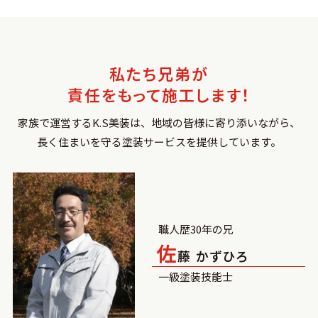
細かい所まで丁寧に仕上げて頂き感謝
しかありません。本当にありがとうご
ざいました、また次もお願いしたいで
す。
私たち兄弟が
責任をもって施工します！
家族で運営するK.S美装は、地域の皆様に寄り添いながら、
長く住まいを守る塗装サービスを提供しています。
職人歴30年の兄
佐
藤 かずひろ
一級塗装技能士