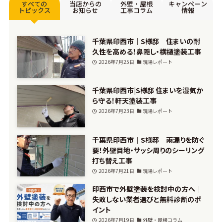
すべての
当店からの
外壁・屋根
キャンペーン
トピックス
お知らせ
工事コラム
情報
千葉県印西市｜S様邸 住まいの耐
久性を高める！鼻隠し・横樋塗装工事
2026年7月25日
現場レポート
千葉県印西市|S様邸 住まいを湿気か
ら守る！軒天塗装工事
2026年7月23日
現場レポート
千葉県印西市｜S様邸 雨漏りを防ぐ
要！外壁目地・サッシ周りのシーリング
打ち替え工事
2026年7月21日
現場レポート
印西市で外壁塗装を検討中の方へ｜
失敗しない業者選びと無料診断のポ
イント
2026年7月19日
外壁・屋根コラム