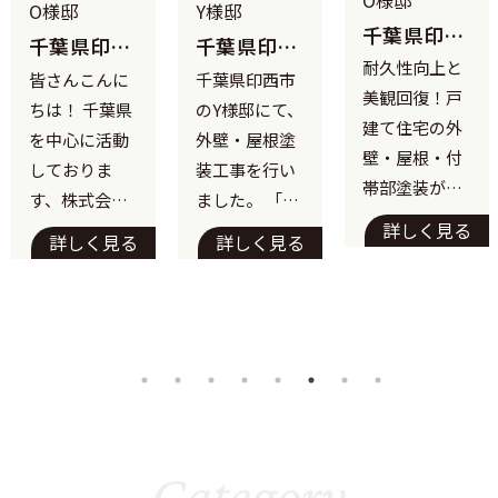
O様邸
Y様邸
千葉県印西
千葉県印西
千葉県印西
市 O様
耐久性向上と
市 O様邸｜
市 Y様邸｜
皆さんこんに
千葉県印西市
邸 外壁・
最高峰のフ
超耐候性フ
美観回復！戸
ちは！ 千葉県
のY様邸にて、
屋根塗装工
ッ素塗料で
ッ素塗料と
建て住宅の外
事 耐久性
を中心に活動
外壁・屋根塗
美観と遮熱
遮熱屋根塗
壁・屋根・付
向上と美観
しておりま
装工事を行い
を両立！白
装で、長期に
帯部塗装が完
回復！
す、株式会社
ました。 「で
い外壁でも
わたる美観
了しました こ
詳しく見る
K.S美装です。
きるだけ長持
汚れ知らず
と快適性を
詳しく見る
詳しく見る
の度、印西市
の住まいへ
実現
今回は、千葉
ちさせたい」
にお住まいの
県印西市のO
「夏場の室温
O様邸の戸建
様よりご依頼
上昇を抑えた
て住宅にて、
いただきまし
い」というご
外壁・屋根お
た、屋根・外
要望にお応え
よび外壁付帯
壁塗装および
し、最高クラ
部の塗り替え
シーリング打
スの塗料と、
工事が完了い
ち替え工事の
建物を守るた
Category
たしました。