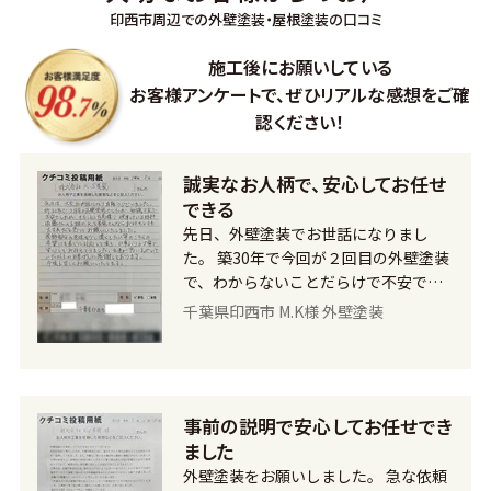
印西市周辺での外壁塗装・屋根塗装の口コミ
施工後にお願いしている
お客様アンケートで、
ぜひリアルな感想をご確
認ください！
誠実なお人柄で、安心してお任せ
できる
先日、外壁塗装でお世話になりまし
た。 築30年で今回が２回目の外壁塗装
で、わからないことだらけで不安でし
たが、見積もりも詳細に書かれていて
千葉県印西市 M.K様 外壁塗装
詳しく説明もしてくれ、また誠実なお
人柄でしたので、K.S美装さんなら安心
してお任せできると思い依頼させて頂
きました。 塗装の際、外壁の装飾部分
事前の説明で安心してお任せでき
を少し濃い色にしたいと希望したとこ
ました
ろ、快く応じてくれてすぐに対応して
頂きました。丁寧な仕事で、私たちが
外壁塗装をお願いしました。 急な依頼