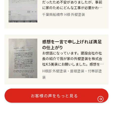
思っていた以上の仕上がりに大満足で
だったため不安がありましたが、事前
す。 今後ともよろしくお願いいたしま
に家のためにどんな工事が必要かわか
す。
りやすく説明してくれましたので、安
千葉県船橋市 H様 外壁塗装
心してお任せできました。 それから、
外壁に使用する塗料の色などの相談に
も乗ってくれました。 工事が開始され
ると、毎朝同じ時間に来ていただき、
感想を一言で申し上げれば満足
進み具合や家の状態などその都度話し
てくれ、とても誠実な方だなと思いま
の仕上がり
した。また、足場で頭をぶつけないよ
お世話になっています。建設会社の社
うにカバーをつけてくれたり、工事後
長の紹介で我が家の外壁塗装を株式会
は掃除や片付けが綺麗にされていて、
社K.S美装にお願いしました。感想を一
心遣いを感じました。 ご近所の方々に
言で申し上げれば満足の仕上がりでし
H様邸 外壁塗装・屋根塗装・付帯部塗
も配慮してくれていました。 こちら側
た。 「人柄は仕事で作る」であり実に
装
の希望で新築同様のような色と美しさ
誠実で任せて安心の仕事でした。プロ
を取り戻したいとお伝えしていました
としての自覚と情熱を感じました。
が、その通りの仕上がりになり、新築
「依頼してよかった」が私たち夫婦の
お客様の声をもっと見る
当初の気持ちを思い出しました。 外壁
感想であります。 知り合いに紹介した
が蘇りとてもうれしく本当に満足しま
い気持ちです。ありがとうございまし
した。お忙しい中、段取りして頂き、
た。