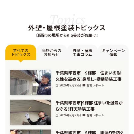
Topics
外壁・屋根塗装トピックス
印西市の現場からK.S美装がお届け！
すべての
当店からの
外壁・屋根
キャンペーン
トピックス
お知らせ
工事コラム
情報
千葉県印西市｜S様邸 住まいの耐
久性を高める！鼻隠し・横樋塗装工事
2026年7月25日
現場レポート
千葉県印西市|S様邸 住まいを湿気か
ら守る！軒天塗装工事
2026年7月23日
現場レポート
千葉県印西市｜S様邸 雨漏りを防ぐ