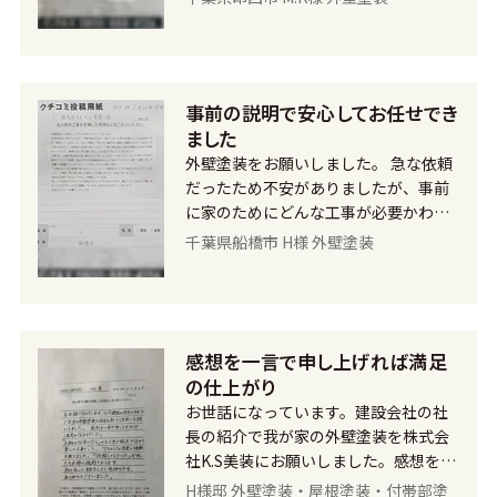
詳しく説明もしてくれ、また誠実なお
人柄でしたので、K.S美装さんなら安心
してお任せできると思い依頼させて頂
きました。 塗装の際、外壁の装飾部分
事前の説明で安心してお任せでき
を少し濃い色にしたいと希望したとこ
ました
ろ、快く応じてくれてすぐに対応して
頂きました。丁寧な仕事で、私たちが
外壁塗装をお願いしました。 急な依頼
思っていた以上の仕上がりに大満足で
だったため不安がありましたが、事前
す。 今後ともよろしくお願いいたしま
に家のためにどんな工事が必要かわか
す。
りやすく説明してくれましたので、安
千葉県船橋市 H様 外壁塗装
心してお任せできました。 それから、
外壁に使用する塗料の色などの相談に
も乗ってくれました。 工事が開始され
ると、毎朝同じ時間に来ていただき、
感想を一言で申し上げれば満足
進み具合や家の状態などその都度話し
てくれ、とても誠実な方だなと思いま
の仕上がり
した。また、足場で頭をぶつけないよ
お世話になっています。建設会社の社
うにカバーをつけてくれたり、工事後
長の紹介で我が家の外壁塗装を株式会
は掃除や片付けが綺麗にされていて、
社K.S美装にお願いしました。感想を一
心遣いを感じました。 ご近所の方々に
言で申し上げれば満足の仕上がりでし
H様邸 外壁塗装・屋根塗装・付帯部塗