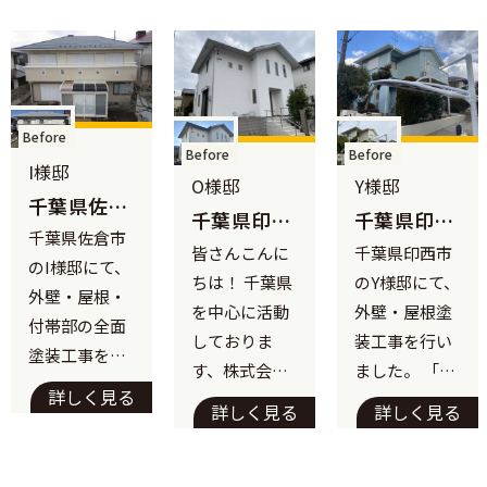
Before
Before
Before
O様邸
O様邸
Y様邸
千葉県印西
千葉県印西
千葉県印西
市 O様
耐久性向上と
市 O様邸｜
市 Y様邸｜
皆さんこんに
千葉県印西市
邸 外壁・
最高峰のフ
超耐候性フ
美観回復！戸
ちは！ 千葉県
のY様邸にて、
屋根塗装工
ッ素塗料で
ッ素塗料と
建て住宅の外
事 耐久性
を中心に活動
外壁・屋根塗
美観と遮熱
遮熱屋根塗
壁・屋根・付
向上と美観
しておりま
装工事を行い
を両立！白
装で、長期に
帯部塗装が完
回復！
す、株式会社
ました。 「で
い外壁でも
わたる美観
了しました こ
詳しく見る
K.S美装です。
きるだけ長持
汚れ知らず
と快適性を
詳しく見る
詳しく見る
の度、印西市
の住まいへ
実現
今回は、千葉
ちさせたい」
にお住まいの
県印西市のO
「夏場の室温
O様邸の戸建