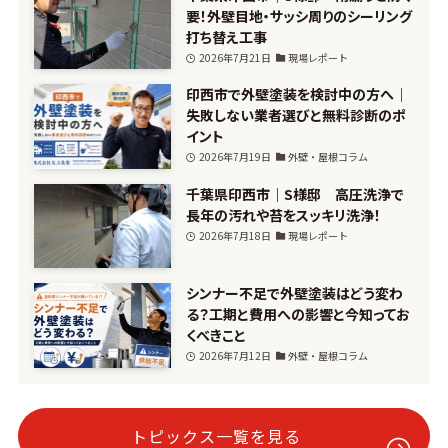
要！外壁目地・サッシ周りのシーリング
打ち替え工事
2026年7月21日
現場レポート
印西市で外壁塗装を検討中の方へ｜
失敗しない業者選びと無料診断のポ
イント
2026年7月19日
外壁・屋根コラム
千葉県印西市｜S様邸 高圧洗浄で
長年の汚れや苔をスッキリ洗浄！
2026年7月18日
現場レポート
シンナー不足で外壁塗装はどう変わ
る？工期と費用への影響と今知ってお
くべきこと
2026年7月12日
外壁・屋根コラム
トピックス一覧を見る