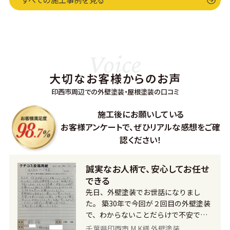
Voice
大切なお客様からのお声
印西市周辺での外壁塗装・屋根塗装の口コミ
施工後にお願いしている
お客様アンケートで、
ぜひリアルな感想をご確
認ください！
誠実なお人柄で、安心してお任せ
できる
先日、外壁塗装でお世話になりまし
た。 築30年で今回が２回目の外壁塗装
で、わからないことだらけで不安でし
たが、見積もりも詳細に書かれていて
千葉県印西市 M.K様 外壁塗装