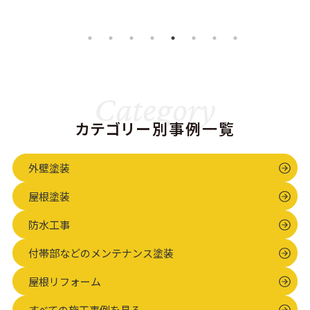
様よりご依頼
上昇を抑えた
て住宅にて、
いただきまし
い」というご
外壁・屋根お
た、屋根・外
要望にお応え
よび外壁付帯
壁塗装および
し、最高クラ
部の塗り替え
シーリング打
スの塗料と、
工事が完了い
ち替え工事の
建物を守るた
Category
たしました。
様子をご紹介
めの丁寧な下
既存の意匠を
カテゴリー別事例一覧
します。 O
地処理を組み
そのままに…
様…
合わせた施工
外壁塗装
事例…
屋根塗装
防水工事
付帯部などのメンテナンス塗装
屋根リフォーム
すべての施工事例を見る