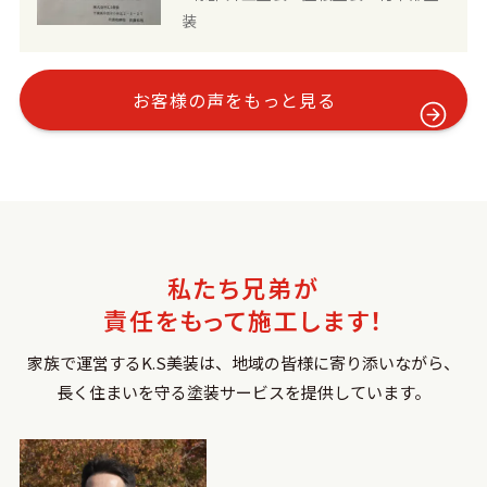
も配慮してくれていました。 こちら側
た。 「人柄は仕事で作る」であり実に
装
の希望で新築同様のような色と美しさ
誠実で任せて安心の仕事でした。プロ
を取り戻したいとお伝えしていました
としての自覚と情熱を感じました。
が、その通りの仕上がりになり、新築
「依頼してよかった」が私たち夫婦の
お客様の声をもっと見る
当初の気持ちを思い出しました。 外壁
感想であります。 知り合いに紹介した
が蘇りとてもうれしく本当に満足しま
い気持ちです。ありがとうございまし
した。お忙しい中、段取りして頂き、
た。
細かい所まで丁寧に仕上げて頂き感謝
しかありません。本当にありがとうご
ざいました、また次もお願いしたいで
す。
私たち兄弟が
責任をもって施工します！
家族で運営するK.S美装は、地域の皆様に寄り添いながら、
長く住まいを守る塗装サービスを提供しています。