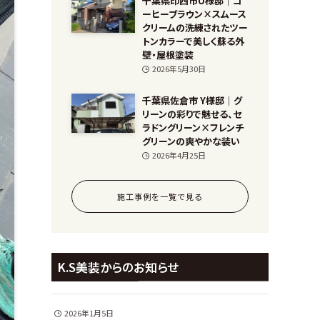
千葉県印西市U様邸｜コ
ーヒーブラウン×スムース
クリームの洗練されたツー
トンカラーで美しく蘇る外
壁・屋根塗装
2026年5月30日
千葉県佐倉市 Y様邸｜グ
リーンの彩りで魅せる、セ
ラドングリーン×フレンチ
グリーンの爽やかな装い
2026年4月25日
施工事例を一覧で見る
K.S美装からのお知らせ
2026年1月5日