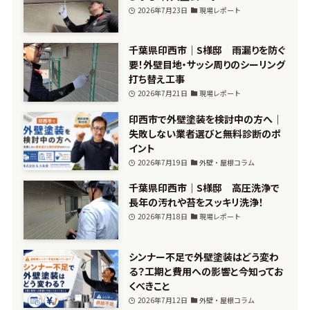
2026年7月23日
現場レポート
千葉県印西市｜S様邸 雨漏りを防ぐ
要！外壁目地・サッシ周りのシーリング
打ち替え工事
2026年7月21日
現場レポート
印西市で外壁塗装を検討中の方へ｜
失敗しない業者選びと無料診断のポ
イント
2026年7月19日
外壁・屋根コラム
千葉県印西市｜S様邸 高圧洗浄で
長年の汚れや苔をスッキリ洗浄！
2026年7月18日
現場レポート
シンナー不足で外壁塗装はどう変わ
る？工期と費用への影響と今知ってお
くべきこと
2026年7月12日
外壁・屋根コラム