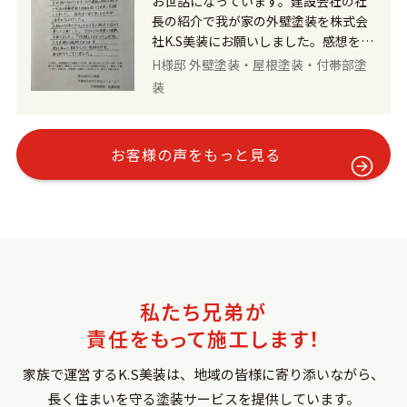
お世話になっています。建設会社の社
うにカバーをつけてくれたり、工事後
長の紹介で我が家の外壁塗装を株式会
は掃除や片付けが綺麗にされていて、
社K.S美装にお願いしました。感想を一
心遣いを感じました。 ご近所の方々に
言で申し上げれば満足の仕上がりでし
H様邸 外壁塗装・屋根塗装・付帯部塗
も配慮してくれていました。 こちら側
た。 「人柄は仕事で作る」であり実に
装
の希望で新築同様のような色と美しさ
誠実で任せて安心の仕事でした。プロ
を取り戻したいとお伝えしていました
としての自覚と情熱を感じました。
が、その通りの仕上がりになり、新築
「依頼してよかった」が私たち夫婦の
お客様の声をもっと見る
当初の気持ちを思い出しました。 外壁
感想であります。 知り合いに紹介した
が蘇りとてもうれしく本当に満足しま
い気持ちです。ありがとうございまし
した。お忙しい中、段取りして頂き、
た。
細かい所まで丁寧に仕上げて頂き感謝
しかありません。本当にありがとうご
ざいました、また次もお願いしたいで
す。
私たち兄弟が
責任をもって施工します！
家族で運営するK.S美装は、地域の皆様に寄り添いながら、
長く住まいを守る塗装サービスを提供しています。