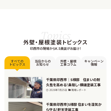
Topics
外壁・屋根塗装トピックス
印西市の現場からK.S美装がお届け！
すべての
当店からの
外壁・屋根
キャンペーン
トピックス
お知らせ
工事コラム
情報
千葉県印西市｜S様邸 住まいの耐
久性を高める！鼻隠し・横樋塗装工事
2026年7月25日
現場レポート
千葉県印西市|S様邸 住まいを湿気か
ら守る！軒天塗装工事