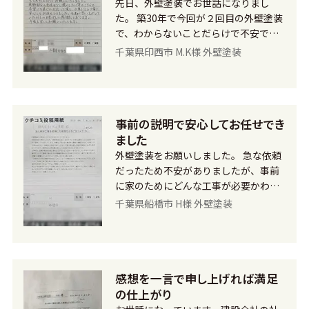
先日、外壁塗装でお世話になりまし
た。 築30年で今回が２回目の外壁塗装
で、わからないことだらけで不安でし
たが、見積もりも詳細に書かれていて
千葉県印西市 M.K様 外壁塗装
詳しく説明もしてくれ、また誠実なお
人柄でしたので、K.S美装さんなら安心
してお任せできると思い依頼させて頂
きました。 塗装の際、外壁の装飾部分
事前の説明で安心してお任せでき
を少し濃い色にしたいと希望したとこ
ました
ろ、快く応じてくれてすぐに対応して
頂きました。丁寧な仕事で、私たちが
外壁塗装をお願いしました。 急な依頼
思っていた以上の仕上がりに大満足で
だったため不安がありましたが、事前
す。 今後ともよろしくお願いいたしま
に家のためにどんな工事が必要かわか
す。
りやすく説明してくれましたので、安
千葉県船橋市 H様 外壁塗装
心してお任せできました。 それから、
外壁に使用する塗料の色などの相談に
も乗ってくれました。 工事が開始され
ると、毎朝同じ時間に来ていただき、
感想を一言で申し上げれば満足
進み具合や家の状態などその都度話し
てくれ、とても誠実な方だなと思いま
の仕上がり
した。また、足場で頭をぶつけないよ