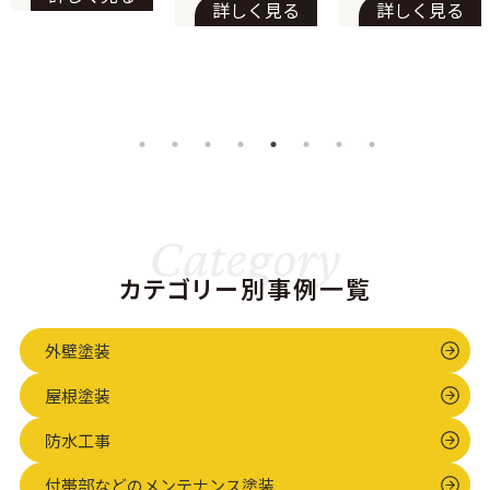
詳しく見る
詳しく見る
た。 「遮熱性
の住まいへ
実現
今回は、千葉
ちさせたい」
能」と「長期
県印西市のO
「夏場の室温
耐久」にこだ
様よりご依頼
上昇を抑えた
わり、アステ
いただきまし
い」というご
ックペイント
た、屋根・外
要望にお応え
のフラッグシ
壁塗装および
し、最高クラ
ップ塗料を選
シーリング打
スの塗料と、
定。1階と2階
ち替え工事の
建物を守るた
Category
の絶妙な色分
様子をご紹介
めの丁寧な下
けに加え、軒
カテゴリー別事例一覧
します。 O
地処理を組み
天…
様…
合わせた施工
外壁塗装
事例…
屋根塗装
防水工事
付帯部などのメンテナンス塗装