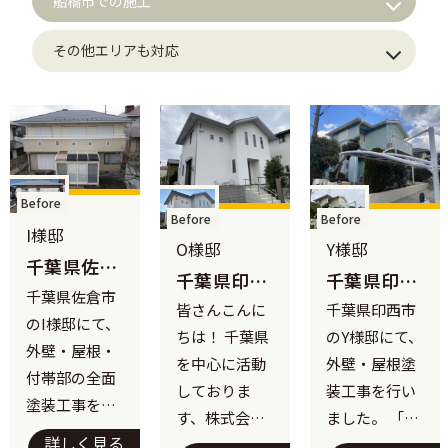
船橋市での施工
その他エリアも対応
Before
Before
Before
I様邸
O様邸
Y様邸
千葉県佐倉
千葉県印西
千葉県印西
市 I様邸
千葉県佐倉市
市 O様邸｜
市 Y様邸｜
皆さんこんに
千葉県印西市
｜最高峰フ
のI様邸にて、
最高峰のフ
超耐候性フ
ッ素で描く、
ちは！ 千葉県
のY様邸にて、
ッ素塗料で
ッ素塗料と
外壁・屋根・
一体感のあ
を中心に活動
外壁・屋根塗
美観と遮熱
遮熱屋根塗
付帯部の全面
る上質なツ
しておりま
装工事を行い
を両立！白
装で、長期に
塗装工事を施
ートンカラ
す、株式会社
ました。 「で
い外壁でも
わたる美観
工いたしまし
ー
詳しく見る
K.S美装です。
きるだけ長持
汚れ知らず
と快適性を