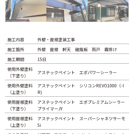
施工内容
外壁・屋根塗装工事
施工箇所
外壁 屋根 軒天 破風板 雨戸 霧除け
施工期間
15日
使用外壁塗料
アステックペイント エポパワーシーラー
（下塗り）
使用外壁塗料
アステックペイント シリコンREVO1000（-I
（上塗り）
R)
使用屋根塗料
アステックペイント エポプレミアムシーラー
（下塗り）
プライマーJY
使用屋根塗料
アステックペイント スーパーシャネツサーモ
（上塗り）
Si