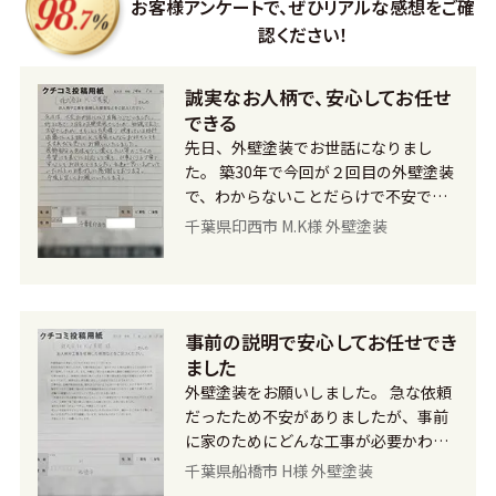
お客様アンケートで、
ぜひリアルな感想をご確
認ください！
誠実なお人柄で、安心してお任せ
できる
先日、外壁塗装でお世話になりまし
た。 築30年で今回が２回目の外壁塗装
で、わからないことだらけで不安でし
たが、見積もりも詳細に書かれていて
千葉県印西市 M.K様 外壁塗装
詳しく説明もしてくれ、また誠実なお
人柄でしたので、K.S美装さんなら安心
してお任せできると思い依頼させて頂
きました。 塗装の際、外壁の装飾部分
事前の説明で安心してお任せでき
を少し濃い色にしたいと希望したとこ
ました
ろ、快く応じてくれてすぐに対応して
頂きました。丁寧な仕事で、私たちが
外壁塗装をお願いしました。 急な依頼
思っていた以上の仕上がりに大満足で
だったため不安がありましたが、事前
す。 今後ともよろしくお願いいたしま
に家のためにどんな工事が必要かわか
す。
りやすく説明してくれましたので、安
千葉県船橋市 H様 外壁塗装
心してお任せできました。 それから、