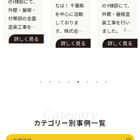
のI様邸にて、
最高峰のフ
超耐候性フ
ッ素で描く、
ちは！ 千葉県
のY様邸にて、
ッ素塗料で
ッ素塗料と
外壁・屋根・
一体感のあ
を中心に活動
外壁・屋根塗
美観と遮熱
遮熱屋根塗
付帯部の全面
る上質なツ
しておりま
装工事を行い
を両立！白
装で、長期に
塗装工事を施
ートンカラ
す、株式会社
ました。 「で
い外壁でも
わたる美観
工いたしまし
ー
詳しく見る
K.S美装です。
きるだけ長持
汚れ知らず
と快適性を
詳しく見る
詳しく見る
た。 「遮熱性
の住まいへ
実現
今回は、千葉
ちさせたい」
能」と「長期
県印西市のO
「夏場の室温
耐久」にこだ
様よりご依頼
上昇を抑えた
わり、アステ
いただきまし
い」というご
ックペイント
た、屋根・外
要望にお応え
のフラッグシ
壁塗装および
し、最高クラ
ップ塗料を選
シーリング打
スの塗料と、
定。1階と2階
ち替え工事の
建物を守るた
Category
の絶妙な色分
様子をご紹介
めの丁寧な下
けに加え、軒
カテゴリー別事例一覧
します。 O
地処理を組み
天…
様…
合わせた施工