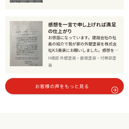
外壁に使用する塗料の色などの相談に
も乗ってくれました。 工事が開始され
ると、毎朝同じ時間に来ていただき、
感想を一言で申し上げれば満足
進み具合や家の状態などその都度話し
てくれ、とても誠実な方だなと思いま
の仕上がり
した。また、足場で頭をぶつけないよ
お世話になっています。建設会社の社
うにカバーをつけてくれたり、工事後
長の紹介で我が家の外壁塗装を株式会
は掃除や片付けが綺麗にされていて、
社K.S美装にお願いしました。感想を一
心遣いを感じました。 ご近所の方々に
言で申し上げれば満足の仕上がりでし
H様邸 外壁塗装・屋根塗装・付帯部塗
も配慮してくれていました。 こちら側
た。 「人柄は仕事で作る」であり実に
装
の希望で新築同様のような色と美しさ
誠実で任せて安心の仕事でした。プロ
を取り戻したいとお伝えしていました
としての自覚と情熱を感じました。
が、その通りの仕上がりになり、新築
「依頼してよかった」が私たち夫婦の
お客様の声をもっと見る
当初の気持ちを思い出しました。 外壁
感想であります。 知り合いに紹介した
が蘇りとてもうれしく本当に満足しま
い気持ちです。ありがとうございまし
した。お忙しい中、段取りして頂き、
た。
細かい所まで丁寧に仕上げて頂き感謝
しかありません。本当にありがとうご
ざいました、また次もお願いしたいで
す。