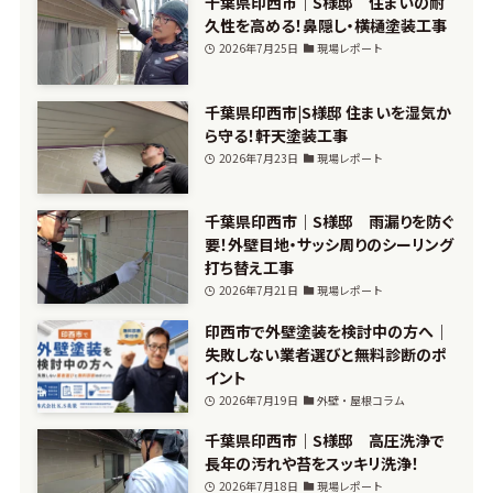
千葉県印西市｜S様邸 住まいの耐
久性を高める！鼻隠し・横樋塗装工事
2026年7月25日
現場レポート
千葉県印西市|S様邸 住まいを湿気か
ら守る！軒天塗装工事
2026年7月23日
現場レポート
千葉県印西市｜S様邸 雨漏りを防ぐ
要！外壁目地・サッシ周りのシーリング
打ち替え工事
2026年7月21日
現場レポート
印西市で外壁塗装を検討中の方へ｜
失敗しない業者選びと無料診断のポ
イント
2026年7月19日
外壁・屋根コラム
千葉県印西市｜S様邸 高圧洗浄で
長年の汚れや苔をスッキリ洗浄！
2026年7月18日
現場レポート