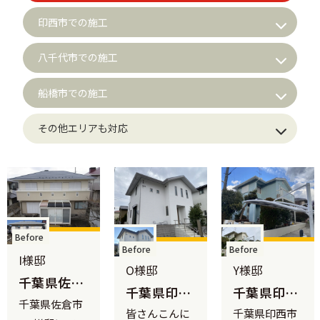
印西市での施工
八千代市での施工
船橋市での施工
その他エリアも対応
Before
Before
Before
I様邸
O様邸
Y様邸
千葉県佐倉
千葉県印西
千葉県印西
市 I様邸
千葉県佐倉市
市 O様邸｜
市 Y様邸｜
皆さんこんに
千葉県印西市
｜最高峰フ