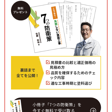
見積書の比較と適正価格の
見極め方
裏話まで
品質を確保するためのチェ
全てを公開！
ック内容
適な工事時期と塗料選び
小冊子「7つの防衛策」を
今すぐ無料で受け取る