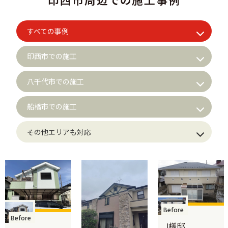
すべての事例
印西市での施工
八千代市での施工
船橋市での施工
その他エリアも対応
Before
ore
Bef
I様邸