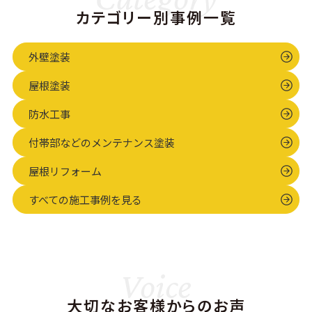
REVO1000-
様
けに加え、軒
カテゴリー別事例一覧
ました。 フッ
Rア…
し
天…
素REVO1000-
様
IRアステック
外壁塗装
ペイ…
屋根塗装
防水工事
付帯部などのメンテナンス塗装
屋根リフォーム
すべての施工事例を見る
Voice
大切なお客様からのお声