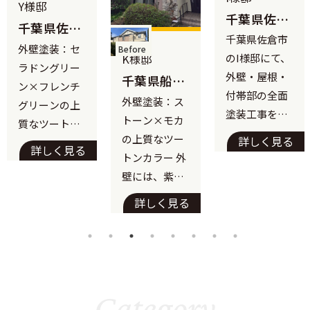
様邸
O
千葉県佐倉
千葉県佐倉
市 I様邸
千葉県佐倉市
邸｜
市
壁塗装：セ
皆
｜最高峰フ
Before
K様邸
のI様邸にて、
リーンの
ッ素で描く、
ドングリー
ちは
りで魅せ
外壁・屋根・
千葉県船橋
一体感のあ
×フレンチ
を
、セラドン
市 K様邸
付帯部の全面
る上質なツ
外壁塗装：ス
リーンの上
し
リーン×
｜フッ素
塗装工事を施
ートンカラ
トーン×モカ
なツートン
す
レンチグリ
REVOで描
工いたしまし
ー
の上質なツー
詳しく見る
ー 外壁に
K
ンの爽や
く、ストーン
詳しく見る
た。 「遮熱性
トンカラー 外
な装い
、紫外線に
今
×モカの上
能」と「長期
壁には、紫外
質なツート
く遮熱機能
県
耐久」にこだ
線に強く遮熱
ンカラー
備えたアス
様
詳しく見る
わり、アステ
機能も備えた
ックペイン
い
ックペイント
アステックペ
の「フッ素
た
のフラッグシ
イントの「フ
VO1000-
壁
ップ塗料を選
ッ素
R」を採用し
シ
定。1階と2階
REVO1000-
た。 フッ
ち
Category
の絶妙な色分
IR」を採用し