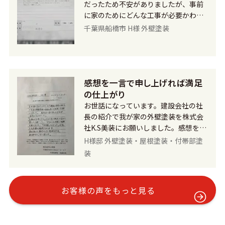
思っていた以上の仕上がりに大満足で
だったため不安がありましたが、事前
す。 今後ともよろしくお願いいたしま
に家のためにどんな工事が必要かわか
す。
りやすく説明してくれましたので、安
千葉県船橋市 H様 外壁塗装
心してお任せできました。 それから、
外壁に使用する塗料の色などの相談に
も乗ってくれました。 工事が開始され
ると、毎朝同じ時間に来ていただき、
感想を一言で申し上げれば満足
進み具合や家の状態などその都度話し
てくれ、とても誠実な方だなと思いま
の仕上がり
した。また、足場で頭をぶつけないよ
お世話になっています。建設会社の社
うにカバーをつけてくれたり、工事後
長の紹介で我が家の外壁塗装を株式会
は掃除や片付けが綺麗にされていて、
社K.S美装にお願いしました。感想を一
心遣いを感じました。 ご近所の方々に
言で申し上げれば満足の仕上がりでし
H様邸 外壁塗装・屋根塗装・付帯部塗
も配慮してくれていました。 こちら側
た。 「人柄は仕事で作る」であり実に
装
の希望で新築同様のような色と美しさ
誠実で任せて安心の仕事でした。プロ
を取り戻したいとお伝えしていました
としての自覚と情熱を感じました。
が、その通りの仕上がりになり、新築
「依頼してよかった」が私たち夫婦の
お客様の声をもっと見る
当初の気持ちを思い出しました。 外壁
感想であります。 知り合いに紹介した
が蘇りとてもうれしく本当に満足しま
い気持ちです。ありがとうございまし
した。お忙しい中、段取りして頂き、
た。
細かい所まで丁寧に仕上げて頂き感謝