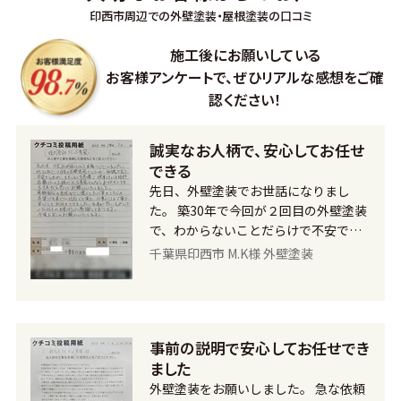
印西市周辺での外壁塗装・屋根塗装の口コミ
施工後にお願いしている
お客様アンケートで、
ぜひリアルな感想をご確
認ください！
誠実なお人柄で、安心してお任せ
できる
先日、外壁塗装でお世話になりまし
た。 築30年で今回が２回目の外壁塗装
で、わからないことだらけで不安でし
たが、見積もりも詳細に書かれていて
千葉県印西市 M.K様 外壁塗装
詳しく説明もしてくれ、また誠実なお
人柄でしたので、K.S美装さんなら安心
してお任せできると思い依頼させて頂
きました。 塗装の際、外壁の装飾部分
事前の説明で安心してお任せでき
を少し濃い色にしたいと希望したとこ
ました
ろ、快く応じてくれてすぐに対応して
頂きました。丁寧な仕事で、私たちが
外壁塗装をお願いしました。 急な依頼